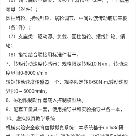
（6）调节底层基板类：位移T型滑槽座（2件）；T型槽用
螺母（24件）；
圆柱齿轮、摆线针轮、蜗轮调节、中间过渡传动底层基板
（各1件）；
（7）支座类：驱动源、负载、圆柱齿轮、摆线针轮、蜗
轮；
（8）搭接结合联接用标准件若干。
7、转矩转动速度传感器：规格限定转矩10 N•m ，转动速
度界限0-6000 r/min
转矩转动速度传感器一个：规格限定转矩50N·m,转动速度
界限0 – 6000r/min；
8、磁粉限制动作器载入控制模型块。
9、配套工量具一套，使用指导书和实验指导书各一本，
10、虚拟拟真教学系统
机械实验安全教育虚拟拟真系统：本系统基于unity3d研