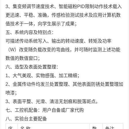
3、集变频调节速度技术、智能磁粉PID限制动作技术载入
更迅速、平稳、准确，传感检验测试技术及应用计算机数
值技术于一体，向学生展示了成果；
五、系统内容及特别点：
可描述传动系统写入、输出的转动速度、转矩及功率
（W）改变随负载改变的弯曲线，并可随时监测上述功能
数值的数值窗口；
六、造型及表面处置整理：
1、大气美观、实物感强、加工精细；
2、金属传动件均发兰处置整理、其他表面防锈处置整理加
喷漆；
3、表面平整、光滑、清洁无划痕和脱落斑点。
七、工控机配备：用户自备或厂家代购
八、实验台主要配备
序
名 称
数
备注