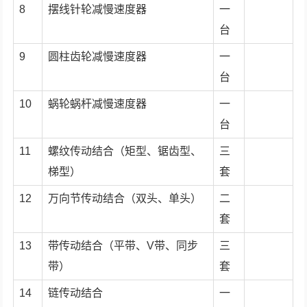
8
摆线针轮减慢速度器
一
台
9
圆柱齿轮减慢速度器
一
台
10
蜗轮蜗杆减慢速度器
一
台
11
螺纹传动结合（矩型、锯齿型、
三
梯型）
套
12
万向节传动结合（双头、单头）
二
套
13
带传动结合（平带、V带、同步
三
带）
套
14
链传动结合
一