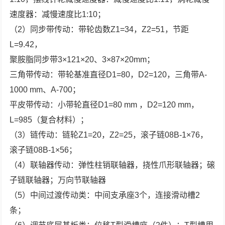
速度器：减慢速度比1:10；
（2）同步带传动：带轮齿数Z1=34，Z2=51，节距
L=9.42，
聚胺脂同步带3×121×20、3×87×20mm；
三角带传动：带轮基准直径D1=80，D2=120，三角带A-
1000 mm、A-700；
平皮带传动：小带轮直径D1=80 mm ，D2=120 mm，
L=985（复合材料）；
（3）链传动：链轮Z1=20，Z2=25，滚子链08B-1×76，
滚子链08B-1×56；
（4）联轴器传动：弹性柱销联轴器，挠性爪形联轴器；磙
子链联轴器；万向节联轴器
（5）中间过渡传动类：中间支承座3个，连接滑动槽2
条；