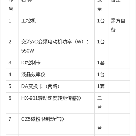
号
量
1
工控机
1台
需方自
备
2
交流AC变频电动机功率（W）：
1台
550W
3
IO控制卡
1套
4
液晶效率仪
1台
5
DA变换卡（两路）
1套
6
HX-901转动速度转矩传感器
二
台
7
CZ5磁粉限制动作器
一
台