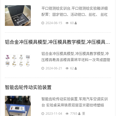
平口钳测绘实训台,平口钳测绘实验箱详细
配置：固定钳口、活动钳口、丝杠、 丝杠
螺母、标准件。采用数控机床精加工并经阳
2024-06-15
60
极氧化工艺制作（不接受翻砂粗制工艺）...
铝合金冲压模具模型,冲压模具教学模型,冲压模具教具
铝合金冲压模具模型,冲压模具教学模型,冲
压模具教具该模具需将平坯料一次弯成圆管
形零件。定模有两件活动凹模由顶板托住，
2024-06-21
62
当凸模将材料压下时，模块相向转动。...
智能齿轮传动实验装置
智能齿轮传动实验装置,军用汽车空调实训
台 实验桌采用铁质双层亚光密纹喷塑结
构，平板台面，铝质面板。设有带锁柜子，
2023-11-04
7765
董