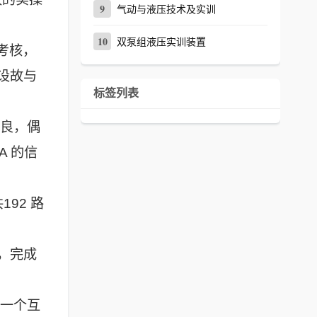
9
气动与液压技术及实训
10
双泵组液压实训装置
考核，
设故与
标签列表
不良，偶
A 的信
92 路
，完成
成一个互