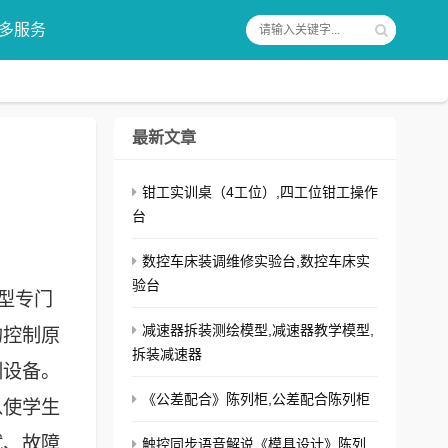
多服务
最新文章
钳工实训桌（4工位）,四工位钳工操作
台
数控车床装调维修实验台,数控车床实
验台
型专门
减速器拆装测绘模型,减速器教学模型,
的控制原
拆装减速器
训设备。
《公差配合》陈列柜,公差配合陈列柜
以使学生
试、故障
触控同步语音解说《模具设计》陈列