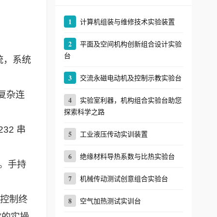
1
计算机组装与维修技术实验装置
2
平面及空间机构创新组合设计实验
台
统，系统
3
交流永磁电动机及控制示教实验台
复杂连
4
实验室利器，机构组合实验台助您
探索科学之路
32 串
5
工业液压传动实训装置
6
绝缘材料导热系数与比热实验台
。手持
7
机械传动测试创意组合实验台
移控制终
8
空气加热测试实训台
故的实操