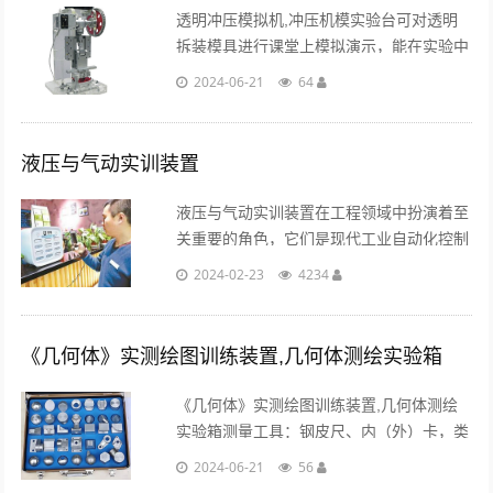
透明冲压模拟机,冲压机模实验台可对透明
拆装模具进行课堂上模拟演示，能在实验中
看到模具的运动过程，提供设计人员对模具
2024-06-21
64
设计中的各机构产生更为实际的思维。...
液压与气动实训装置
液压与气动实训装置在工程领域中扮演着至
关重要的角色，它们是现代工业自动化控制
系统中不可或缺的一部分。液压与气动技术
2024-02-23
4234
通过利用流体压力传递能量来实现机械运动
控制，广泛应用于各种工业领域，如机械制
造、航空航......
《几何体》实测绘图训练装置,几何体测绘实验箱
《几何体》实测绘图训练装置,几何体测绘
实验箱测量工具：钢皮尺、内（外）卡，类
型：便携组合式(检测零件、测量工具及指
2024-06-21
56
导书均放在一个精制的综色箱子里。...