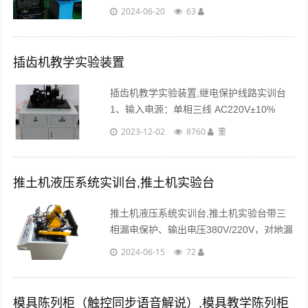
置数控机床32个典型的电气故障。考核系统
2024-06-20
63
采用智能考核的方式，并具有联网的功
能。...
插齿机教学实验装置
插齿机教学实验装置,继电保护线路实训台
1、输入电源：单相三线 AC220V±10%
50Hz； 2、交流带减速调速电机200W 3、
2023-12-02
8760
董
电机转速1500r/min...
推土机液压系统实训台,推土机实验台
推土机液压系统实训台,推土机实验台带三
相漏电保护、输出电压380V/220V，对地漏
电电流超过30mA即切断电源；电气控制采
2024-06-15
72
用直流24V电源，并带有过压保护，防止误
操作损坏设备。...
模具陈列柜（触控同步语音解说）,模具教学陈列柜