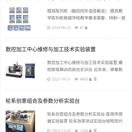
模具陈列柜（触控同步语音解说）,模具教
学陈列柜根据学校教学要求需要、特制一套
《冷冲压与塑料成型工艺及模具设计》与
2024-06-22
81
《塑料成型模具》等教材设计而成的。...
数控加工中心维修与加工技术实验装置
数控加工中心维修与加工技术实验装置,螺
栓联接静动态综合实训台 近年来，随着数
控技术的广泛应用，学校越来越注重培养生
2023-10-21
4803
董
产、技术服务等岗位需求的实用型、技能型
专门人才，进一步提高学生的动手能力和分
析解决问......
轮系创意组合及参数分析实验台
轮系创意组合及参数分析实验台,医用传感
器实验装置 轮系效率测试实验台按照现代
机械原理和结构理论设计的一种多功能模块
2023-12-03
1545
董