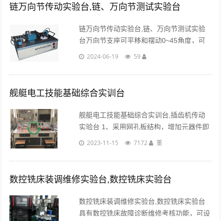
链万向节传动实验台,链、万向节测试实验台
链万向节传动实验台,链、万向节测试实验
台万向节支座可平移和摆动0~45角度，可
测试比较各种角度情况下的瞬时传动比的变
2024-06-19
59
化情况。...
舰艇电工技能基础综合实训台
舰艇电工技能基础综合实训台,插齿机传动
实验台 1、采用网孔板结构，增加元器件即
可增加实训内容，便于二次开发及功能扩
2023-11-15
7172
董
展。2、基于plc及变频器的电气控制实训项
目，配备了MCGS组态软件与计算机进行通
信......
数控铣床装调维修实验台,数控铣床实验台
数控铣床装调维修实验台,数控铣床实验台
具有数控铣床故障诊断维修考核功能，可设