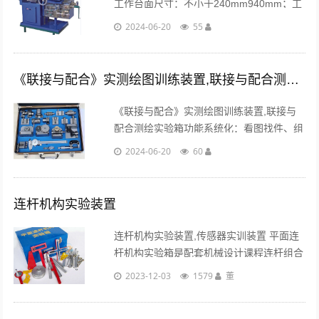
工作台面尺寸：不小于240mm940mm；工
作台最大行程：不小于510mm（纵向）
2024-06-20
55
180mm（横向）；主轴电机功率：不小于
0.75千瓦。...
《联接与配合》实测绘图训练装置,联接与配合测绘实验箱
《联接与配合》实测绘图训练装置,联接与
配合测绘实验箱功能系统化：看图找件、组
件拆装、组件测量、组件绘图四位一体的训
2024-06-20
60
练模式；由简单组件到复杂组件的训练过
程。...
连杆机构实验装置
连杆机构实验装置,传感器实训装置 平面连
杆机构实验箱是配套机械设计课程连杆组合
机构设计与分析的实验内容而设计，实验箱
2023-12-03
1579
董
按照组合设计法采用较少零件可以组合出三
大类连杆机构实验要求。...