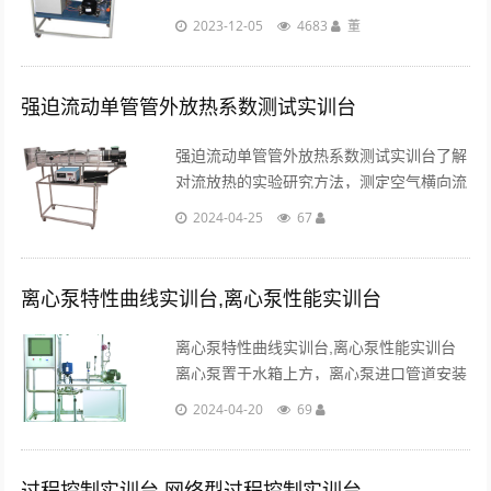
1.0KW。2、采用半导体制冷，试验管内制
2023-12-05
4683
董
冷温度最低可达到从实时温度低3 4℃加热
温度最可达+120℃。实验......
强迫流动单管管外放热系数测试实训台
强迫流动单管管外放热系数测试实训台了解
对流放热的实验研究方法，测定空气横向流
过单管表面时的平均放热系数α，并将实验
2024-04-25
67
数据整理成准则方程式，学习测量风速、温
度、热量的基本技能。...
离心泵特性曲线实训台,离心泵性能实训台
离心泵特性曲线实训台,离心泵性能实训台
离心泵置于水箱上方，离心泵进口管道安装
有底阀，同时安装有离心泵启动排气装置，
2024-04-20
69
避免了离心泵叶轮及腔体长时间浸泡在水
中，大大延长设备寿命。...