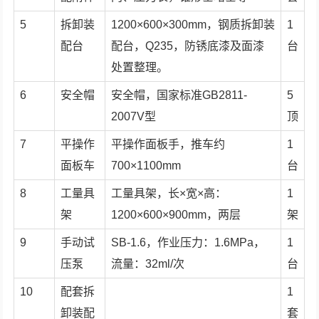
5
拆卸装
1200×600×300mm，钢质拆卸装
1
配台
配台，Q235，防锈底漆及面漆
台
处置整理。
6
安全帽
安全帽，国家标准GB2811-
5
2007V型
顶
7
平操作
平操作面板手，推车约
1
面板车
700×1100mm
台
8
工量具
工量具架，长×宽×高：
1
架
1200×600×900mm，两层
架
9
手动试
SB-1.6，作业压力：1.6MPa，
1
压泵
流量：32ml/次
台
10
配套拆
1
卸装配
套