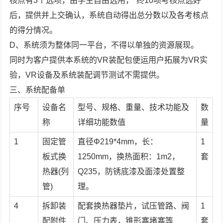
核点有3个选项，由学生自由选用，*终10项考核点选好
后，提供并上交确认，系统自动得出总分数以及各考核点
的得分情况。
D、系统须为整体同一平台，不得以单独的资源展现。
同时为客户提供本系统的VR装配包便运用户拓展为VR实
验，VR设备及系统装配调节测试不需提供。
三、系统配备单
序号
设备名
型号、规格、重量、技术功能及
数
称
详细功能数值
量
1
固定管
直径Φ219*4mm，长：
1
板式换
1250mm，换热面积：1m2，
套
热器(列
Q235，防锈底漆及面漆处置整
管)
理。
4
拆卸装
配套换热器垫片，试压管路、阀
1
配附件
门、压力表，锥形塞堵塞等
套