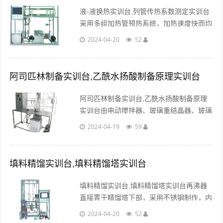
液-液换热实训台,列管传热系数测定实训台
采用多组加热管预热系统，加热速度快而均
匀，预热器电压调节，铂热电阻+可控硅+加
2024-04-20
52
热管作为热流体温度的主控手段。...
阿司匹林制备实训台,乙酰水扬酸制备原理实训台
阿司匹林制备实训台,乙酰水扬酸制备原理
实训台由电动搅拌器、玻璃重结晶器、玻璃
过滤器、真空泵、缓冲罐 、恒温槽、循环
2024-04-19
59
水泵、铂电阻温度传感器、数显温度仪、调
速器。...
填料精馏实训台,填料精馏塔实训台
填料精馏实训台,填料精馏塔实训台再沸器
直接置于精馏塔下部，采用不锈钢制作，内
置电加热管加热。总加热功率2000W，可
2024-04-20
52
调节进料位置，每段塔节都设有进料口和取