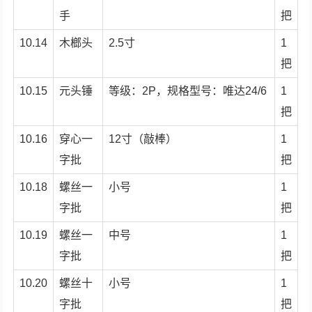
手
把
10.14
木榔头
2.5寸
1
把
10.15
元头锤
等级：2P，规格型号：唯达24/6
1
把
10.16
穿心一
12寸（敲棒）
1
字批
把
10.18
螺丝一
小号
1
字批
把
10.19
螺丝一
中号
1
字批
把
10.20
螺丝十
小号
1
字批
把