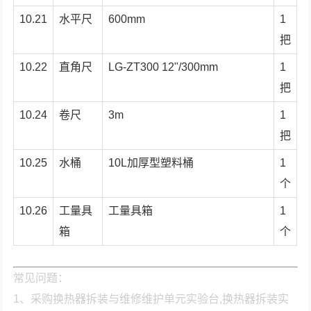
10.21
水平尺
600mm
1
把
10.22
直角尺
LG-ZT300 12"/300mm
1
把
10.24
卷尺
3m
1
把
10.25
水桶
10L加厚型塑料桶
1
个
10.26
工量具
工量具箱
1
箱
个
常见问题：
1、采购换热器拆装与维修维护单元实验台,换热器拆装实