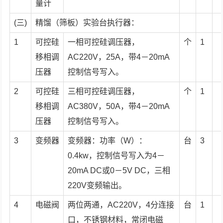
量计
(三)
精馏（筛板）实验台执行器：
1
可控硅
一相可控硅调压器，
个
1
移相调
AC220V，25A，带4－20mA
压器
控制信号写入。
2
可控硅
三相可控硅调压器，
个
1
移相调
AC380V，50A，带4－20mA
压器
控制信号写入。
3
变频器
变频器：功率（W）：
台
3
0.4kw，控制信号写入为4－
20mA DC或0－5V DC，三相
220V变频输出。
4
电磁阀
两位两通，AC220V，4分连接
台
1
口，不锈钢材料，常闭电磁