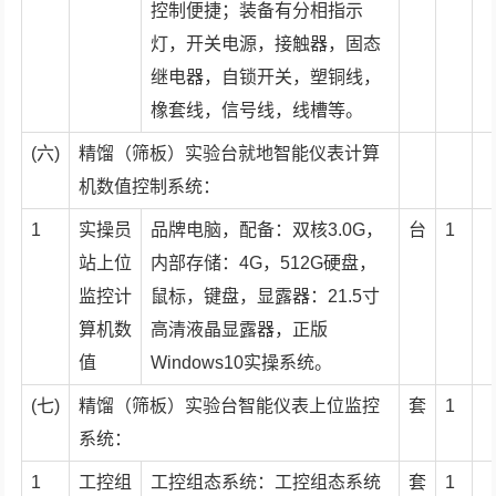
控制便捷；装备有分相指示
灯，开关电源，接触器，固态
继电器，自锁开关，塑铜线，
橡套线，信号线，线槽等。
(六)
精馏（筛板）实验台就地智能仪表计算
机数值控制系统：
1
实操员
品牌电脑，配备：双核3.0G，
台
1
站上位
内部存储：4G，512G硬盘，
监控计
鼠标，键盘，显露器：21.5寸
算机数
高清液晶显露器，正版
值
Windows10实操系统。
(七)
精馏（筛板）实验台智能仪表上位监控
套
1
系统：
1
工控组
工控组态系统：工控组态系统
套
1