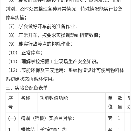
（6）.能及时掌控把握设备的运行情况，随时发现、正确
判别、及时处置整理各种异常情况，特殊情况能实行紧急
停车实操；
（7）.学会做好开车前的准备作业；
（8）.正常开车，按要求实操调动到指定数值；
（9）.能实行故障点的排除作业；
（10）.正常停车；
（11）.理解掌控把握工业现场生产安全知识。
（12）.节能环保及三废运用：系统构造设计可便利物料体
系初始状态再循环使用。
三、实验台配备表单
序
名称
功能数值功能
单
数
号
位
量
(一)
精馏（筛板）实验台对象：
套
1
1
框体结
长*宽*高：约
套
1