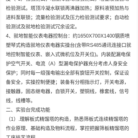
检验测试。塔顶冷凝水联锁再沸器加热；原料液预加热与
进料泵联锁；流量检验测试及压力检验测试要求；自动检
验测试及就地检验测试冗余设定。
4、就地智能仪表电器控制台：约1650X700X1400钢质喷
塑琴式构造就地仪表电器实操台(含带RS485通讯连接口就
地控制智能仪表、嵌入式微机位及开关位)。内装配漏电保
护空气开关、电流（A）型漏电保护器充分考虑人身安全
保护；同时每一组强电输出全部有旋钮开关控制，保证设
备安全，实操控制便捷；装备有分相指示灯，开关电源，
接触器，固态继电器，自锁开关，塑铜线，橡套线，信号
线，线槽等。
二、实验台完成功能
（1）.理解板式精馏塔的构造，熟悉筛板式连续精馏塔的
作业原理、基础构造及物料流程，掌控把握筛板精馏塔的
工序技艺流程。