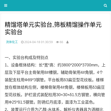
精馏塔单元实验台,筛板精馏操作单元
实验台
流体化工
2024-04-18 01:30:59
66
一、实验台构成及特别点
1、设备框体结构：长*宽*高：约3800*2000*3700mm，上
层及下层平台主骨架用8#槽钢，辅助骨架用4#角钢，4个
装配支柱用Φ89*3钢管。平台板用δ3扁豆型花纹板。楼梯
放在框体结构左侧，楼梯骨架用4#角钢，楼梯板用δ3扁豆
型花纹板。护栏竖式装配柱用30×30×δ1.5方钢管，横向管
用Φ25*δ1.5钢管。防锈红丹底漆，面漆为工业蓝色。
2、装置运行介质为乙醇-水体系，解析仪表器具为酒精比