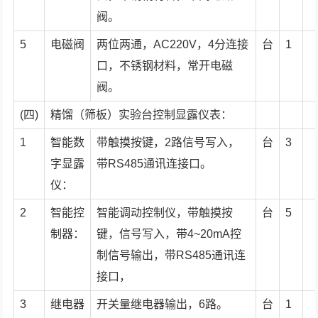
阀。
5
电磁阀
两位两通，AC220V，4分连接
台
1
口，不锈钢材料，常开电磁
阀。
(四)
精馏（筛板）实验台控制显露仪表：
1
智能数
带触摸按键，2路信号写入，
台
3
字显露
带RS485通讯连接口。
仪：
2
智能控
智能调动控制仪，带触摸按
台
5
制器：
键，信号写入，带4~20mA控
制信号输出，带RS485通讯连
接口，
3
继电器
开关量继电器输出，6路。
台
1