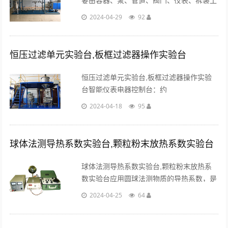
要由容器、泵、管道、阀门、仪表、拆装工
具、试压设备、工具材料货架等构成。系统
2024-04-29
92
不仅锻炼化工设备的管路拆装能力。...
恒压过滤单元实验台,板框过滤器操作实验台
恒压过滤单元实验台,板框过滤器操作实验
台智能仪表电器控制台：约
1650X700X1400钢质喷塑琴式结构就地仪
2024-04-18
95
表电器操作台(含仪表、嵌入式微机位及开
关位。...
球体法测导热系数实验台,颗粒粉末放热系数实验台
球体法测导热系数实验台,颗粒粉末放热系
数实验台应用圆球法测物质的导热系数，是
应用沿球壁半径方向三向度稳定导热的基本
2024-04-25
64
原理进行对颗粒及粉末状材料导热系数的试
验测定。...