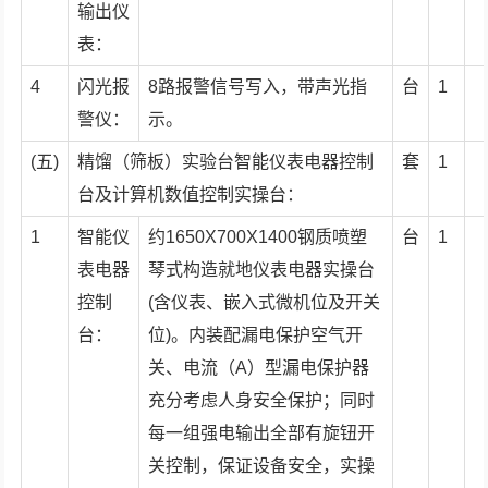
输出仪
表：
4
闪光报
8路报警信号写入，带声光指
台
1
警仪：
示。
(五)
精馏（筛板）实验台智能仪表电器控制
套
1
台及计算机数值控制实操台：
1
智能仪
约1650X700X1400钢质喷塑
台
1
表电器
琴式构造就地仪表电器实操台
控制
(含仪表、嵌入式微机位及开关
台：
位)。内装配漏电保护空气开
关、电流（A）型漏电保护器
充分考虑人身安全保护；同时
每一组强电输出全部有旋钮开
关控制，保证设备安全，实操