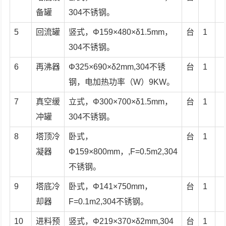
备罐
304不锈钢。
5
回流罐
竖式，Φ159×480×δ1.5mm，
台
1
304不锈钢。
6
再沸器
Φ325×690×δ2mm,304不锈
台
1
钢，电加热功率（W）9KW。
7
真空缓
立式，Φ300×700×δ1.5mm，
台
1
冲罐
304不锈钢。
8
塔顶冷
卧式，
台
1
凝器
Φ159×800mm，,F=0.5m2,304
不锈钢。
9
塔底冷
卧式，Φ141×750mm，
台
1
却器
F=0.1m2,304不锈钢。
10
进料预
竖式，Φ219×370×δ2mm,304
台
1