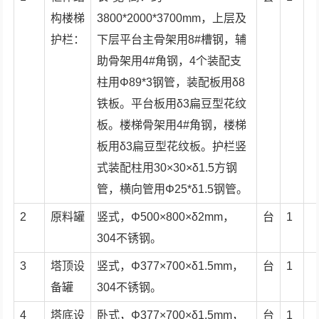
构楼梯
3800*2000*3700mm，上层及
护栏：
下层平台主骨架用8#槽钢，辅
助骨架用4#角钢，4个装配支
柱用Φ89*3钢管，装配板用δ8
铁板。平台板用δ3扁豆型花纹
板。楼梯骨架用4#角钢，楼梯
板用δ3扁豆型花纹板。护栏竖
式装配柱用30×30×δ1.5方钢
管，横向管用Φ25*δ1.5钢管。
2
原料罐
竖式，Φ500×800×δ2mm，
台
1
304不锈钢。
3
塔顶设
竖式，Φ377×700×δ1.5mm，
台
1
备罐
304不锈钢。
4
塔底设
卧式，Φ377×700×δ1.5mm，
台
1