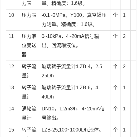
力表
量。精确度：1.6级。
10
压力表
-0.1~0MPa，Y100，真空罐压
个
1
力测量。精确度：1.6级。
11
压力液
0~10kPa，4~20mA信号输
个
2
位变送
出。回流罐液位。
器
12
转子流
玻璃转子流量计:LZB-4，2.5-
个
2
量计
25L/h
13
转子流
玻璃转子流量计:LZB-6，4-
个
1
量计
40L/h
14
涡轮流
DN10，1.2m3/h，4~20mA信
个
1
量计
号输出。
15
转子流
LZB-25,100~1000L/h,液体。
个
1