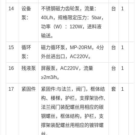
14
设备
不锈钢磁力齿轮泵，流量：
台
1
泵：
40L/h，规格限定压力：5bar，
功率（W）：120W，进料液
输送。
15
循环
磁力循环泵，MP-20RM，4分
台
1
泵：
外丝进出口，AC220V。
16
残液泵
屏蔽泵，AC220V，流量
台
1
≥2m3/h。
17
紧固件
紧固件:与法兰，阀门，框体结
套
1
构、楼梯，护栏，支撑架协作,
法兰阀门装配螺丝用相应的碳
钢螺丝，框体结构，护栏，支
撑架装配螺丝用相应的镀锌螺
丝。