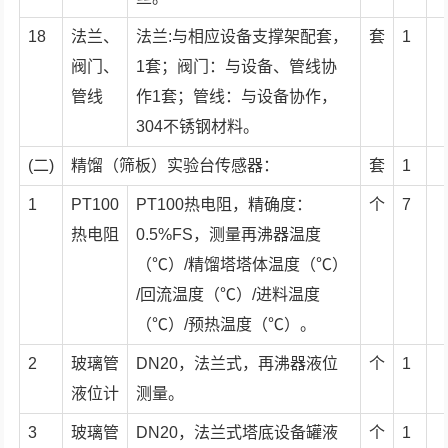
18
法兰、
法兰:与相应设备支撑架配套，
套
1
阀门、
1套；阀门：与设备、管线协
管线
作1套；管线：与设备协作，
304不锈钢材料。
(二)
精馏（筛板）实验台传感器：
套
1
1
PT100
PT100热电阻，精确度：
个
7
热电阻
0.5%FS，测量再沸器温度
（℃）/精馏塔塔体温度（℃）
/回流温度（℃）/进料温度
（℃）/预热温度（℃）。
2
玻璃管
DN20，法兰式，再沸器液位
个
1
液位计
测量。
3
玻璃管
DN20，法兰式塔底设备罐液
个
1