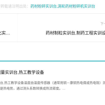
，转载请注明出处：
药材粉碎实训台,涡轮药材粉碎机实训台
下
网络型过程控制实训考核装置,仪表自动化实训台
药材制粒实训台,制药工程实训
量实训台,热工教学设备
台,热工教学设备温度由温度传感器（通常用铜－康铜热电偶或热电阻）
是热电势，通过测头系数转换成热流密度。...