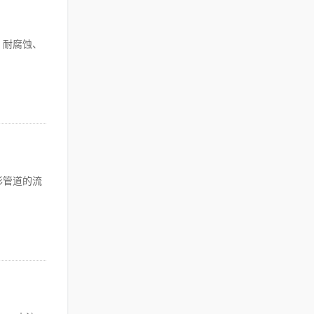
、耐腐蚀、
形管道的流