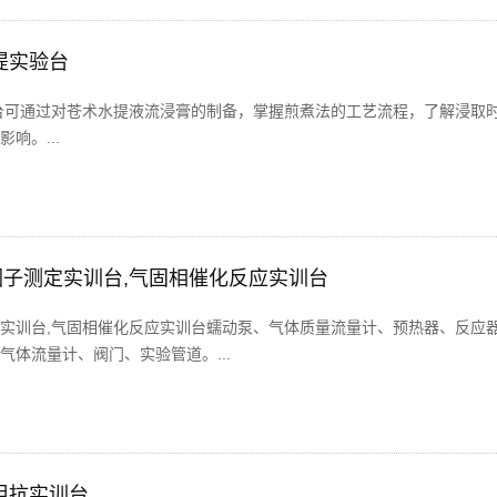
提实验台
台可通过对苍术水提液流浸膏的制备，掌握煎煮法的工艺流程，了解浸取
响。...
子测定实训台,气固相催化反应实训台
实训台,气固相催化反应实训台蠕动泵、气体质量流量计、预热器、反应
体流量计、阀门、实验管道。...
阻抗实训台