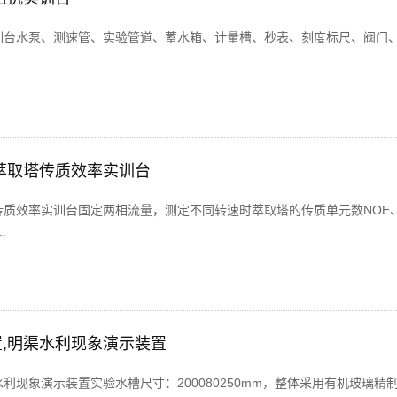
训台水泵、测速管、实验管道、蓄水箱、计量槽、秒表、刻度标尺、阀门
萃取塔传质效率实训台
传质效率实训台固定两相流量，测定不同转速时萃取塔的传质单元数NOE
.
,明渠水利现象演示装置
利现象演示装置实验水槽尺寸：200080250mm，整体采用有机玻璃精