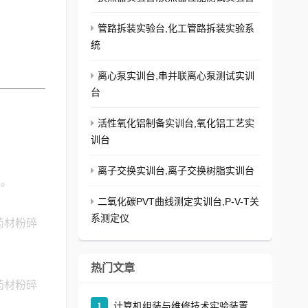
管路拆装实验台,化工管路拆装实验系
统
离心泵实训台,串并联离心泵测试实训
台
活性氧化铝制备实训台,氧化铝工艺实
训台
离子交换实训台,离子交换树脂实训台
证。
二氧化碳PVT曲线测定实训台,P-V-T关
系测定仪
药材粉碎
热门文章
药材粉碎
1
计算机组装与维修技术实验装置