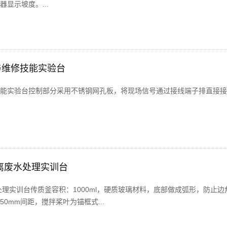
显示坡度。...
与维修技能实验台
能实验台控制部分采用不锈钢网孔板，将现场信号通过接线端子排直接接
离废水处理实训台
处理实训台传质釜容积：1000ml，硬质玻璃材料，底部做成弧形，防止边
0mm间距，搅拌桨叶为锚框式...