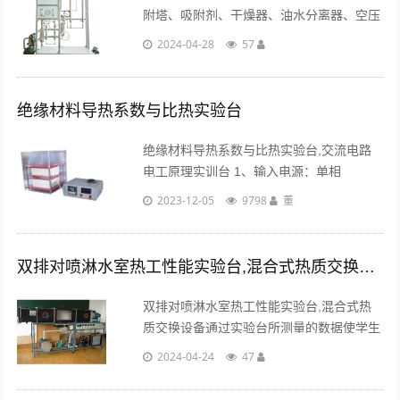
附塔、吸附剂、干燥器、油水分离器、空压
机、真空泵、缓冲罐、压力表、流量计、测
2024-04-28
57
氧仪、不锈钢管路、阀门、中央处理器、触
摸屏、高品质铝合金型材框架....
绝缘材料导热系数与比热实验台
绝缘材料导热系数与比热实验台,交流电路
电工原理实训台 1、输入电源：单相
AC220V±10% 50Hz，功率100W。 2、0-
2023-12-05
9798
董
50V 0-5A高精度稳压直流电源供电。 3、八
路温度巡检仪数显各......
双排对喷淋水室热工性能实验台,混合式热质交换设备
双排对喷淋水室热工性能实验台,混合式热
质交换设备通过实验台所测量的数据使学生
掌握混合式热质交换的工作方法并能过通数
2024-04-24
47
据分析影响其热质交换效果的因素。...