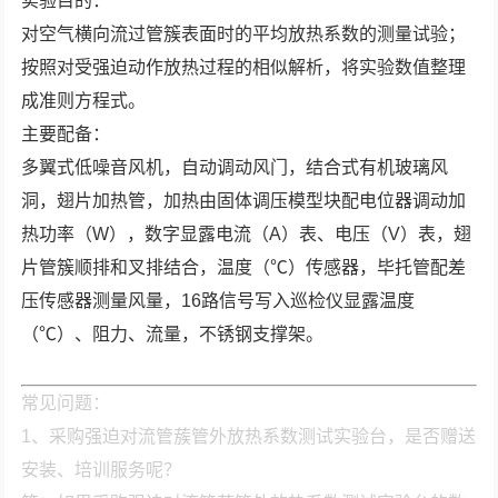
实验目的：
对空气横向流过管簇表面时的平均放热系数的测量试验；
按照对受强迫动作放热过程的相似解析，将实验数值整理
成准则方程式。
主要配备：
多翼式低噪音风机，自动调动风门，结合式有机玻璃风
洞，翅片加热管，加热由固体调压模型块配电位器调动加
热功率（W），数字显露电流（A）表、电压（V）表，翅
片管簇顺排和叉排结合，温度（℃）传感器，毕托管配差
压传感器测量风量，16路信号写入巡检仪显露温度
（℃）、阻力、流量，不锈钢支撑架。
常见问题：
1、采购强迫对流管蔟管外放热系数测试实验台，是否赠送
安装、培训服务呢？