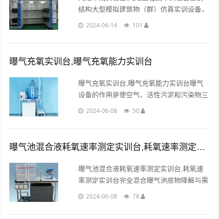
结构大型模拟建筑物（群）仿真实训设备，
按照1：10比例全仿真模拟一栋三层大楼内
2024-06-14
101
部结构，实现布线七大子系统实训环境。...
曝气充氧实训台,曝气充氧能力实训台
曝气充氧实训台,曝气充氧能力实训台曝气
设备的作用是使空气、活性污泥和污染物三
者充分混合，使活性污泥处于悬浮状态，促
2024-06-08
50
使氧气从气相转移到液相，从液相转移到活
性污泥上。...
曝气池混合液耗氧速率测定实训台,耗氧速率测定实训台
曝气池混合液耗氧速率测定实训台,耗氧速
率测定实训台完全混合曝气池底物降解与需
氧量间关系，求其底物降解中用于产生能量
2024-06-08
78
的那一部分比值a′和内源呼吸耗氧率b′的重
要前提。...