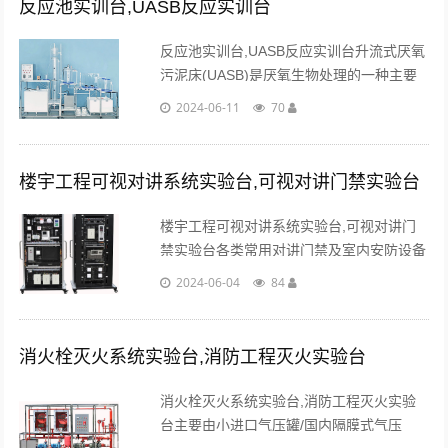
反应池实训台,UASB反应实训台
反应池实训台,UASB反应实训台升流式厌氧
污泥床(UASB)是厌氧生物处理的一种主要
构筑物，它集厌氧生物反应与沉淀分离于一
2024-06-11
70
体，有机负荷和去除效率高，不需要搅拌设
备。...
楼宇工程可视对讲系统实验台,可视对讲门禁实验台
楼宇工程可视对讲系统实验台,可视对讲门
禁实验台各类常用对讲门禁及室内安防设备
的结构、原理、接线、调试、应用和纳入系
2024-06-04
84
统；室内安防系统布/撤防的设计、接线、
调试和演习；...
消火栓灭火系统实验台,消防工程灭火实验台
消火栓灭火系统实验台,消防工程灭火实验
台主要由小进口气压罐/国内隔膜式气压