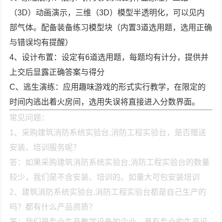
（3D）动画演示，三维（3D）模型半透明化，可以见内
部气体。配备装备练习模型块（内置3道选用题，选用正确
与错误均有提醒）
4、设计布置：设定有6道选用题，每题均有计分，提供并
上交后显露正确答案与得分
C、逃生演练：应用趣味游戏的形式实行教学，在限定的
时间内逃出着火房间，选用失误将直接进入分数界面。
常见问题：
1、采购建筑消防系统实验台,消防工程实验台，是否赠送
安装、培训服务呢？
答：如果采购建筑消防系统实验台,消防工程实验台的数量
较少，我们是不含安装、培训的。如量大可包安装培训
2、建筑消防系统实验台,消防工程实验台都是自己生产的
吗？都有什么产品资质？
答：我们是专业生产教学设备的企业，具有专业的生产设