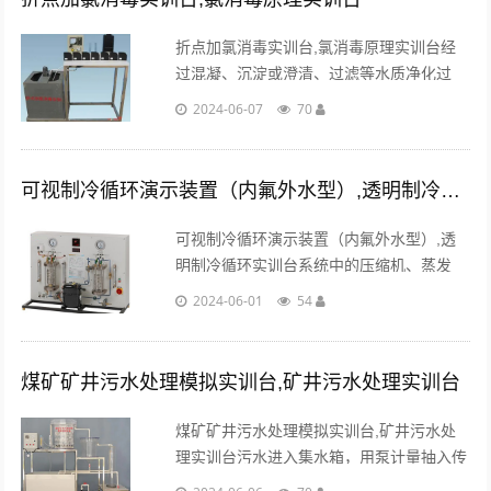
折点加氯消毒实训台,氯消毒原理实训台经
过混凝、沉淀或澄清、过滤等水质净化过
程，水中大部分悬浮物质已被去除，但是还
2024-06-07
70
有一定数量的微生物...
可视制冷循环演示装置（内氟外水型）,透明制冷循环实训台
可视制冷循环演示装置（内氟外水型）,透
明制冷循环实训台系统中的压缩机、蒸发
器、冷凝器采用透明耐压玻璃作壳体，可直
2024-06-01
54
接观察到制冷剂的蒸发和冷凝现象，并通过
进出水温的变化可观测制冷效果。...
煤矿矿井污水处理模拟实训台,矿井污水处理实训台
煤矿矿井污水处理模拟实训台,矿井污水处
理实训台污水进入集水箱，用泵计量抽入传
统角锥浓缩池，去除污水中大量煤微粒，再