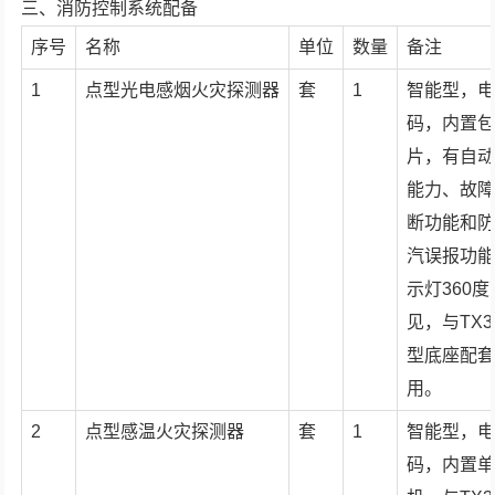
三、消防控制系统配备
序号
名称
单位
数量
备注
1
点型光电感烟火灾探测器
套
1
智能型，
码，内置
片，有自
能力、故
断功能和
汽误报功
示灯360度
见，与TX3
型底座配
用。
2
点型感温火灾探测器
套
1
智能型，
码，内置