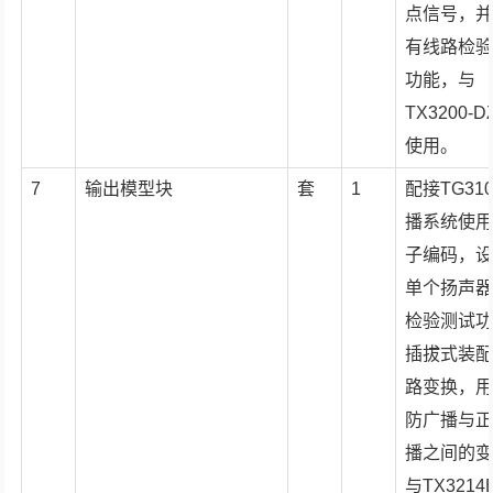
点信号，
有线路检
功能，与
TX3200-
使用。
7
输出模型块
套
1
配接TG31
播系统使
子编码，
单个扬声
检验测试
插拔式装
路变换，
防广播与
播之间的
与TX3214