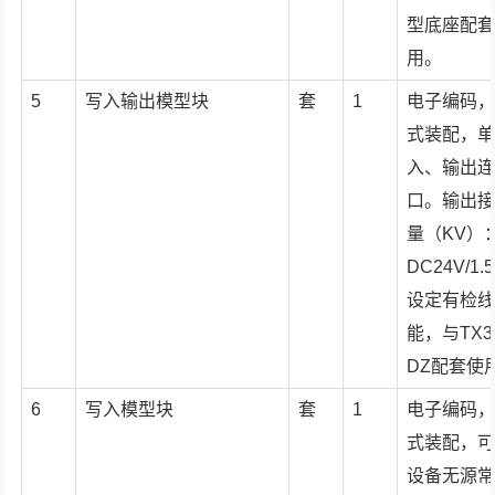
型底座配
用。
5
写入输出模型块
套
1
电子编码
式装配，
入、输出
口。输出
量（KV）
DC24V/1.
设定有检
能，与TX32
DZ配套使
6
写入模型块
套
1
电子编码
式装配，
设备无源