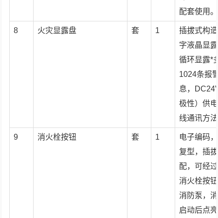
配套使用
8
火灾显露盘
套
1
插拔式构
字液晶显
循环显露*
1024条报
息，DC24
极性）供
线通讯方
9
消火栓按钮
套
1
电子编码
复型，插
配，可经
消火栓按
消防泵，
启动后点