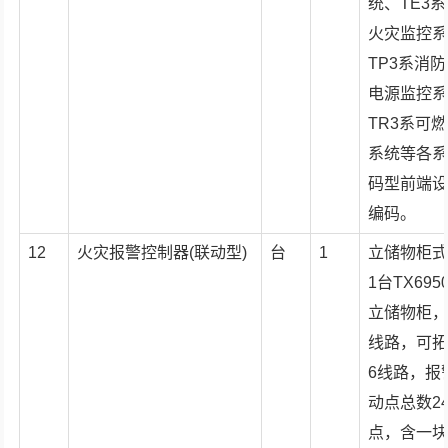
统、TE3
火灾监控
TP3系消
电源监控
TR3系可
系统等各
码型前端
编码。
12
火灾报警控制器(联动型)
台
1
立储物柜
1台TX69
立储物柜，
线路，可
6线路，报
动点总数24
点，含一块