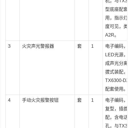
机，与TX3
型底座配
用，指示灯
度可见，
A2R。
3
火灾声光警报器
套
1
电子编码
LED光源
成声光分
拔式装配
TX6300-
配套使用
4
手动火灾报警按钮
套
1
电子编码
复型，插
配，含电
孔，与TX3