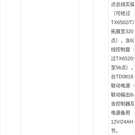
点总线实
（可经过
TX6502/T
拓展至320
点），含6
线控制盘
过TX652
至56点）
台TD081
联动电源
联动输出8
含控制器
电源备用
12V/24A
节。