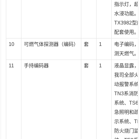
指示灯，
水浸功能
TX3982
配套使用
10
可燃气体探测器（编码）
套
1
电子编码
测天燃气
11
手持编码器
套
1
液晶显露
我司全部
动报警系
TN3系消
系统、TS
急照明和
示系统、T
防火烧门