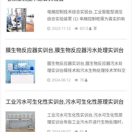
电梯控制技术综合实验台,工业智能型液压
综合实验装置 (1) 电梯控制柜需为真实的电
梯控制柜； (2) 工作电源：三相五线
2023-11-12
8213
董
AC380V±7% 或单相AC220V±4%； (3) 控
制方式：一......
膜生物反应器实训台,膜生物反应器污水处理实训台
膜生物反应器实训台,膜生物反应器污水处
理实训台膜技术和污水生物处理技术学科交
叉、结合、开辟了污水处理技术研究和应用
2024-06-12
70
的新领域。通过本实验希望达到以下目
的。...
工业污水可生化性实训台,污水可生化性原理实训台
工业污水可生化性实训台,污水可生化性原
理实训台有些工业污水在进行生物处理时，
因为含有难生物降解的有机物，和抑制或毒
2024-06-07
61