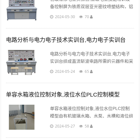
备控制屏为铁质双层亚光密纹喷塑结构，铝
质面板。为实验提供交流电源、高压直流电
2024-05-30
70
源、低压直流电源及各种测试仪表等。...
电路分析与电力电子技术实训台,电力电子实训台
电路分析与电力电子技术实训台,电力电子
实训台组成直流斩波电路所需的元器件和采
用专用的PWM控制集成电路SG3525。可完
2024-05-24
65
成教材中降压斩波电路(Buck Chopper)...
单容水箱液位控制对象,液位水位PLC控制模型
单容水箱液位控制对象,液位水位PLC控制
模型由有机玻璃水箱、水泵、水槽和液位组
成。控制信号经过功率放大电路控制水泵流
2024-05-27
58
量，水从有机玻璃水箱的上部进入。...