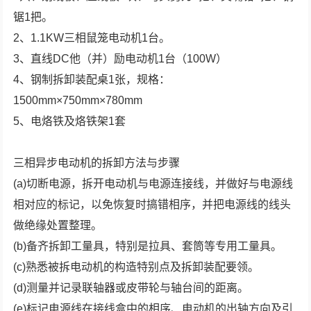
锯1把。
2、1.1KW三相鼠笼电动机1台。
3、直线DC他（并）励电动机1台（100W）
4、钢制拆卸装配桌1张，规格：
1500mm×750mm×780mm
5、电烙铁及烙铁架1套
三相异步电动机的拆卸方法与步骤
(a)切断电源，拆开电动机与电源连接线，并做好与电源线
相对应的标记，以免恢复时搞错相序，并把电源线的线头
做绝缘处置整理。
(b)备齐拆卸工量具，特别是拉具、套筒等专用工量具。
(c)熟悉被拆电动机的构造特别点及拆卸装配要领。
(d)测量并记录联轴器或皮带轮与轴台间的距离。
(e)标记电源线在接线盒中的相序、电动机的出轴方向及引