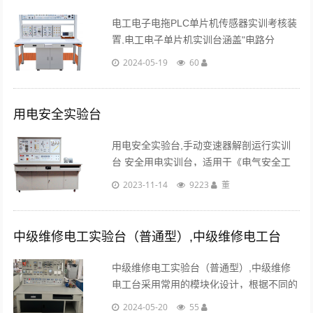
电工电子电拖PLC单片机传感器实训考核装
置,电工电子单片机实训台涵盖"电路分
析""电工基础""电工学" "电机控制"&q......
2024-05-19
60
用电安全实验台
用电安全实验台,手动变速器解剖运行实训
台 安全用电实训台，适用于《电气安全工
程》、《安全用电》、《电工作业》、《电
2023-11-14
9223
董
工技术》、《电力工程概论》等课程教学实
训。学员可通过实训教学，熟悉各种电气事
故的原因......
中级维修电工实验台（普通型）,中级维修电工台
中级维修电工实验台（普通型）,中级维修
电工台采用常用的模块化设计，根据不同的
实训考核内容配置相应的实训模块，实训方
2024-05-20
55