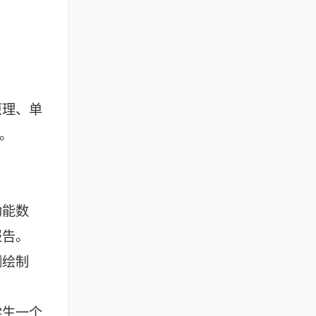
原理、单
。
功能数
报告。
测绘制
学生一个