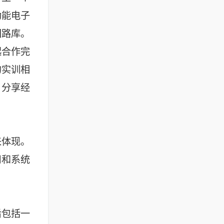
功能电子
回路库。
起合作完
的实训相
，分享经
来体现。
用和系统
后包括一