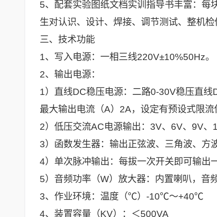
5、配套实验图纸文档实训指导书丰富：每
生对认识、设计、焊接、调节测试、整机检
三、技术功能
1、写入电源：一相三线220V±10%50Hz。
2、输出电源：
1）直线DC稳压电源：二路0-30V稳压
最大输出电流（A）2A，设定有预设式限流
2）低压交流AC电源输出：3V、6V、9V、1
3）函数发生器：输出正弦波、三角波、方波、
4）单次脉冲输出：每拔一次开关即可输出
5）音频功率（W）放大器：内置喇叭，音
3、作业环境：温度（℃）-10℃～+40℃
4、装置容量（KV）：＜500VA