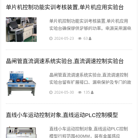
单片机控制功能实训考核装置,单片机应用实验台
单片机控制功能实训考核装置,单片机应用
实验台确保提供足够的功率。电源采用漏电
保护开关作为总控制，安全可靠。用船形开
2024-05-23
63
关单独控制低压电，市电与低压电分开控
制。...
晶闸管直流调速系统实验台,直流调速控制实验台
晶闸管直流调速系统实验台,直流调速控制
实验台留有扩展接口、漏电保护及专门的故
障设置箱，可自备机组构成单闭环有静差直
2024-05-30
135
流调速控制系统，可根据教学、考核的要求
随机设置故障点。...
直线小车运动控制对象,直线运动PLC控制模型
直线小车运动控制对象,直线运动PLC控制
模型行程范围400MM，装有金属感应