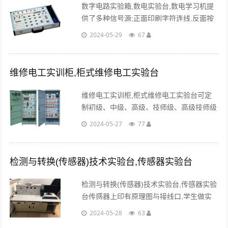
数字电路实验箱,数电实验台,数电学习机提
供了多种信号源;正面印刷字符连线,反面按
装元器件,所有信号源频率计等电路全部由
2024-05-29
67
CPLD芯片和双面板构成。...
维修电工实训柜,柜式维修电工实验台
维修电工实训柜,柜式维修电工实验台可定
制初级、中级、高级、技师级、高级技师级
的实训台，装有定时器及误操作报警记录
2024-05-27
77
仪，平时作为时钟使用，考核时可设定时
间。...
检测与转换(传感器)技术实验台,传感器实验台
检测与转换(传感器)技术实验台,传感器实验
台传感器上印有原理图与接线口,学生做实
验时快捷方便,而且老师可以带到课堂上讲
2024-05-28
63
课用。传感器转换电路板采用模块式结构,