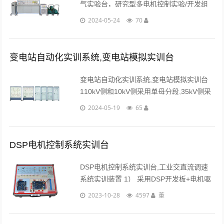
气实验台，研究型多电机控制实验/开发组
件，DSP程序采用C语言模块化编写，也可
2024-05-24
70
以直接使用Matlab语言编写算法或者用
Simulink库搭建电机控制算法。...
变电站自动化实训系统,变电站模拟实训台
变电站自动化实训系统,变电站模拟实训台
110kV侧和10kV侧采用单母分段,35kV侧采
用单母分段带旁母接线。二次部分全部采用
2024-05-19
65
微机型继电保护装置和测控装置。...
DSP电机控制系统实训台
DSP电机控制系统实训台,工业交直流调速
系统实训装置 1） 采用DSP开发板+电机驱
动板+DSP外扩网口模块+DSP外扩GPIO功
2023-10-28
4597
董
能运用模块+液晶触控 显示的组合操作平
台，方便用户实现电机控制的一体......