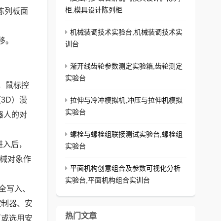
柜,模具设计陈列柜
陈列板面
机械装调技术实验台,机械装调技术实
移。
训台
渐开线齿轮参数测定实验箱,齿轮测定
实验台
，鼠标控
3D）漫
拉伸与冷冲模拟机,冲压与拉伸机模拟
实验台
器人的对
螺栓与螺栓组联接测试实验台,螺栓组
进入后，
实验台
机械对象作
平面机构创意组合及参数可视化分析
实验台,平面机构组合实训台
全写入、
控制器、安
热门文章
（或选用安