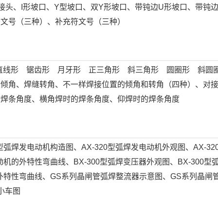
接头、I形坡口、Y型坡口、双Y形坡口、带钝边U形坡口、带钝边
符文号（三种）、补充符文号（三种）
直线形 锯齿形 月牙形 正三角形 斜三角形 圆圈形 斜圆圈
缝倾角、焊缝转角、不一样焊接位置的倾角和转角（四种）、对
的焊条角度、横角焊时的焊条角度、仰焊时的焊条角度
型弧焊发电动机构造图、AX-320型弧焊发电动机外观图、AX-32
动机的外特性弯曲线、BX-300型弧焊变压器外观图、BX-300型
的外特性弯曲线、GS系列晶闸管弧焊整流器示意图、GS系列晶闸
焊小车图