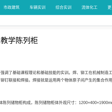
市政建筑
车辆实训
综合实训
流体化工
更
工教学陈列柜
，强调了基础课程理论和基础技能的实训。焊、铆工在机械制造
、铆钉联接和焊接。焊接就是运用两个物体原子间产生的集合作
列储物柜构成，陈列储物柜体外观尺寸：1200×400×1900m