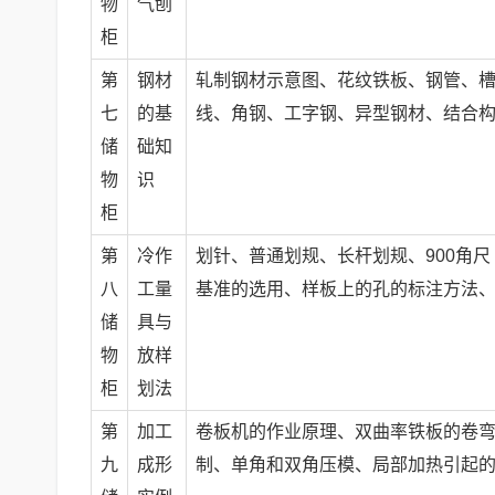
物
气刨
柜
第
钢材
轧制钢材示意图、花纹铁板、钢管、槽
七
的基
线、角钢、工字钢、异型钢材、结合
储
础知
物
识
柜
第
冷作
划针、普通划规、长杆划规、900角
八
工量
基准的选用、样板上的孔的标注方法
储
具与
物
放样
柜
划法
第
加工
卷板机的作业原理、双曲率铁板的卷
九
成形
制、单角和双角压模、局部加热引起