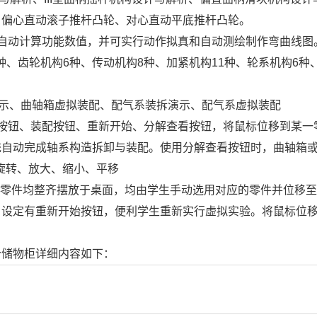
、偏心直动滚子推杆凸轮、对心直动平底推杆凸轮。
自动计算功能数值，并可实行动作拟真和自动测绘制作弯曲线图
种、齿轮机构6种、传动机构8种、加紧机构11种、轮系机构6种
示、曲轴箱虚拟装配、配气系装拆演示、配气系虚拟装配
按钮、装配按钮、重新开始、分解查看按钮，将鼠标位移到某一
统自动完成轴系构造拆卸与装配。使用分解查看按钮时，曲轴箱
位旋转、放大、缩小、平移
）零件均整齐摆放于桌面，均由学生手动选用对应的零件并位移
，设定有重新开始按钮，便利学生重新实行虚拟实验。将鼠标位
个储物柜详细内容如下：