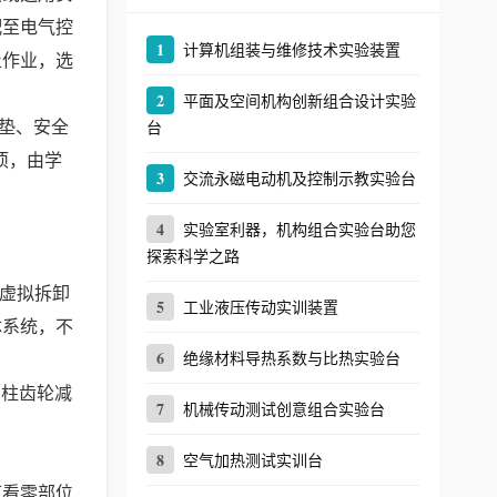
配至电气控
1
计算机组装与维修技术实验装置
止作业，选
2
平面及空间机构创新组合设计实验
垫、安全
台
项，由学
3
交流永磁电动机及控制示教实验台
4
实验室利器，机构组合实验台助您
探索科学之路
与虚拟拆卸
5
工业液压传动实训装置
体系统，不
6
绝缘材料导热系数与比热实验台
圆柱齿轮减
7
机械传动测试创意组合实验台
8
空气加热测试实训台
可看零部位