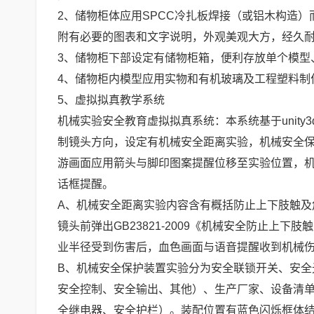
2、储物柜体应用SPCC冷扎板焊接（或铝木构造
附有必要的图表和文字说明，外观美观大方，经久
3、储物柜下部设定有储物柜箱，便利存放单个模型
4、储物柜内模型应用实物和有机玻璃及工程塑料制
5、虚拟拟真教学系统
机械实验安全教育虚拟拟真系统：本系统基于unit
制镜头方向，设定有机械安全距离实验，机械安全保
游画面应用箭头与脚印图案提醒位移至实验位置，机
话框提醒。
A、机械安全距离实验内容含有概括防止上下肢触及
镜头前弹出GB23821-2009《机械安全防止上
业半径受到伤害后，血色画面与语音提醒收到机械伤
B、机械安全保护装置实验分为安全联锁开关、安全
安全控制、安全输出、其他）、生产厂家、设备清
全继电器、安全护栏）。装配位置有蓝色闪烁框体