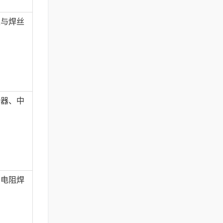
炬与焊丝
险器、中
、电阻焊