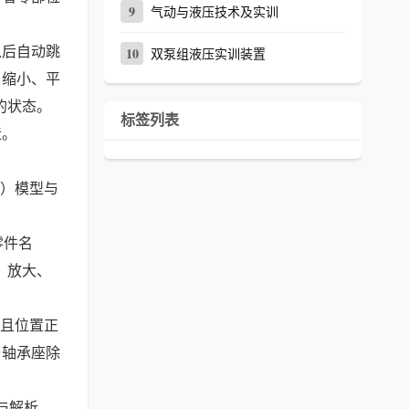
9
气动与液压技术及实训
）
入后自动跳
10
双泵组液压实训装置
、缩小、平
的状态。
标签列表
造。
D）模型与
零件名
、放大、
而且位置正
与轴承座除
与解析、