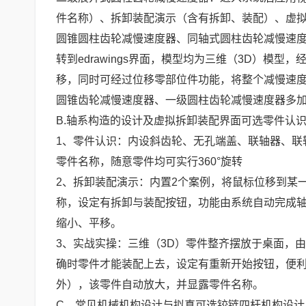
件名称）、拆卸装配演示（含有拆卸、装配）、虚
圆锥圆柱齿轮减慢速度器、同轴式圆柱齿轮减慢速
转到edrawings界面，模型均为三维（3D）模
移，同时可经过位移零部位件功能，将整个减慢速度
圆锥齿轮减慢速度器、一级圆柱齿轮减慢速度器多
B.轴系构造的设计及虚拟拆卸装配界面可选零件认
1、零件认识：内设斜齿轮、无孔端盖、联轴器、联
零件名称，随意零件均可实行360°旋转
2、拆卸装配演示：内置2个案例，将鼠标位移到某
称，设定有拆卸与装配按钮，功能由系统自动完成轴
缩小、平移。
3、实战实操：三维（3D）零件整齐摆放于桌面，
确时零件才能装配上去，设定有重新开始按钮，便
外），该零件自动放大，并显露零件名称。
C、常见机械机构设计与拟真可选铰链四杆机构设计