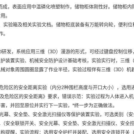
）而成，表面应用中温磷化喷塑制作，储物柜体刚性好。储物柜内
耐用。
、实验箱及相关实验文档。储物柜底装备有万能转向轮，便利位
作。
y3d研发，系统应用三维（3D）漫游的形式，可经过键盘控制位移
护装置实验、机械安全防护设计基础考核，实验实行时，三维（
械对象周围圆圈显露了作业半径，实验过程伴有三维（3D）机
危险区的安全距离实验（内分2种围栏高度与开口大小），选用
下肢触及危险区的安全距离》要求，错误示范：实验过程为人体进入
害，并回至原位并实行下一实验，*终一步为正确做法。
光幕、安全垫、安全激光扫描仪等保护装置实验，可选类别（安
单（安全联锁开关、安全光幕、安全垫、安全激光扫描仪、安全
结构提醒，实验流程：选用安全护栏并装配、选用安全连锁开关