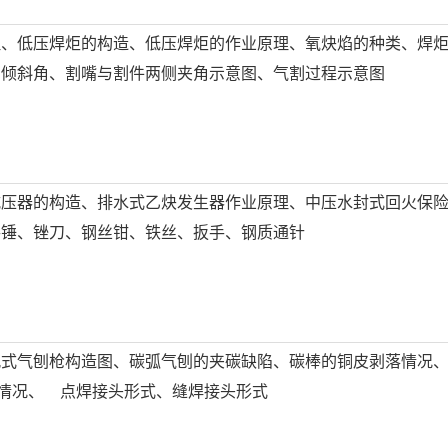
理、低压焊炬的构造、低压焊炬的作业原理、氧炔焰的种类、焊
的倾斜角、割嘴与割件两侧夹角示意图、气割过程示意图
减压器的构造、排水式乙炔发生器作业原理、中压水封式回火保
手锤、锉刀、钢丝钳、铁丝、扳手、钢质通针
风式气刨枪构造图、碳弧气刨的夹碳缺陷、碳棒的铜皮剥落情况
情况、 点焊接头形式、缝焊接头形式