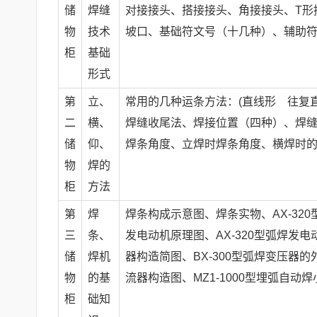
储
焊缝
对接接头、搭接接头、角接接头、T形
物
技术
坡口、基础符文号（十几种）、辅助
柜
基础
形式
第
立、
常用的几种运条方法：(直线形 往复
二
横、
焊缝收尾法、焊接位置（四种）、焊
储
仰、
焊条角度、立焊时焊条角度、横焊时
物
焊的
柜
方法
第
焊
焊条构成示意图、焊条实物、AX-320
三
条、
发电动机原理图、AX-320型弧焊发电
储
焊机
器构造简图、BX-300型弧焊变压器
物
的基
流器构造图、MZ1-1000型埋弧自动
柜
础知