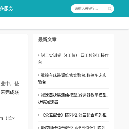
多服务
最新文章
钳工实训桌（4工位）,四工位钳工操作
台
数控车床装调维修实验台,数控车床实
验台
工业中，使
用来完成联
减速器拆装测绘模型,减速器教学模型,
拆装减速器
《公差配合》陈列柜,公差配合陈列柜
m（长×
触控同步语音解说《模具设计》陈列