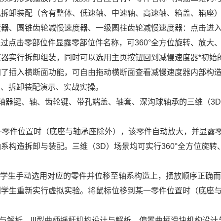
拟拆卸装配（含有整体、低速轴、中速轴、高速轴、箱盖、箱座
度器、圆锥齿轮减慢速度器、一级圆柱齿轮减慢速度器：点击进
型，经过点击零部位件显露零部位件名称，可360°全方位旋转、放大
器实行拆卸组装，同时可以选用主页按钮回到减慢速度器*初始
加了插入横断面功能，可自由拖动横断面查看减慢速度器内部构
识、拆卸装配演示、实战实操。
轴器键、轴、齿轮键、带孔端盖、轴套、深沟球轴承的三维（3
一零件位置时（底座与轴承座除外），该零件自动放大，并显露
系构造拆卸与装配。三维（3D）场景均可实行360°全方位旋转
由学生手动选用对应的零件并位移至轴系构造上，摆放顺序正确
利学生重新实行虚拟实验。将鼠标位移到某一零件位置时（底座
与解析、III型曲柄摇杆机构设计与解析、偏置曲柄滑块机构设计