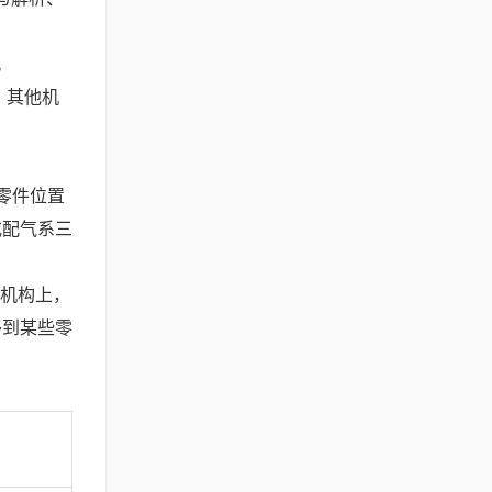
。
、其他机
零件位置
或配气系三
至机构上，
移到某些零