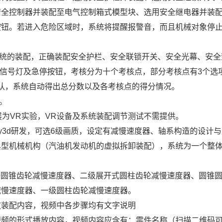
安全控制器并装配至电气控制箱式模型块、选用安全继电器并装
按钮。若进入危险区域时，系统将提醒报警音，而且机械对象停
系统的装配，正确装配安全护栏、安全联锁开关、安全光幕、安全
、信号灯及急停按钮，考核分为十个考核点，部分考核点有3个选
确认，系统自动得出总分数以及各考核点的得分情况。
。
展为VR实验，VR设备及系统装配调节测试不需提供。
ty3d研发，可选6级画质，设定有减慢速度器、轴系构造的设计
典型机械机构（汽油机发动机的虚拟拆卸装配），系统为一个整
杆圆锥齿轮减慢速度器、二级展开式圆柱齿轮减慢速度器、圆锥
减慢速度器、一级圆柱齿轮减慢速度器。
放装配内容，视频中各步骤均有文字说明
视频的形式播放内容，视频内容应含有：零件名称（扫描二维码