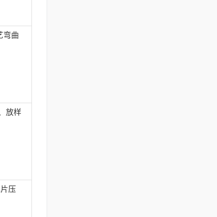
艺弯曲
、放样
瓦片压