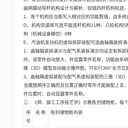
曲柄摆动导杆机构设计与解析、铰链四杆机构轨迹
1、各个机构应当能写入相对应的功能数值，由系统
D、机构资源库可选平面连杆机构11种、凸轮机构5
构（机械设备模仿）8种
E、汽油机发动机的虚拟拆卸装配可选曲轴箱装拆演
1、曲轴箱装拆演示与配气系装拆演示均设定有拆卸
时，该零件自动放大，并显露零件名称，功能由系
维（3D）模型自动展示爆炸图，可实行360°全方
2、曲轴箱虚拟装配与配气系虚拟装配的三维（3D
当摆放顺序正确而且位置正确时零件才能装配上去
件位置时，自动显露零件名称。
三、《焊、铆工工序技艺学》示教陈列储物柜，每
序
名 称
陈列储物柜内容
号