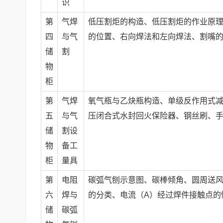
识
第
气焊
低压割炬的构造、低压割炬的作业原
四
与气
的位置、右向焊法和左向焊法、割嘴
储
割
物
柜
第
气焊
氧气瓶与乙炔瓶构造、单级反作用式
五
与气
压闭合式水封回火保险器、钢丝刷、
储
割设
物
备工
柜
量具
第
电阻
碳弧气刨示意图、碳棒倾角、圆周送
六
焊与
的分类、电流（A）经过焊件接触点的
储
碳弧