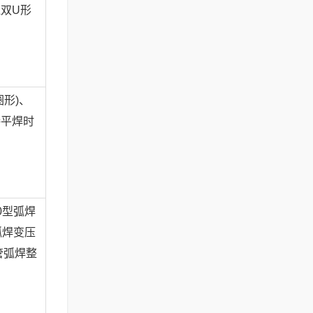
双U形
形)、
接平焊时
0型弧焊
弧焊变压
管弧焊整