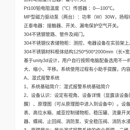
Pt100铂电阻温度（℃）传感器 ：0―100℃。
MP型磁力驱动泵（两台）：功率（W）30Ｗ，扬程
正泰电器：接触器、开关、漏电保护空气开关。
304不锈钢管路、管件及阀门。
304不锈钢仪表储物柜：测控、电器设备在实验架上
304不锈钢材料框体结构1250*500*2000m
基于unity3d设计，用户自行按照电脑配备选用不
大、缩小、平移。系统使用过程有小助手提醒，内
A、湿式报警系统
1、系统基础简介：湿式报警系统基础简介
2、设备认识：设定有视角、设备详情（显露该设备
醒）、原理图（可从原理图中进入到设备中）。设
表、高位水箱、威亚控制储物柜、稳压罐、流量开
器、蝶阀、止回阀、消防泵、安全稳压阀、消防水