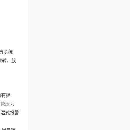
拟真系统
旋转、放
均有提
高管压力
、湿式报警