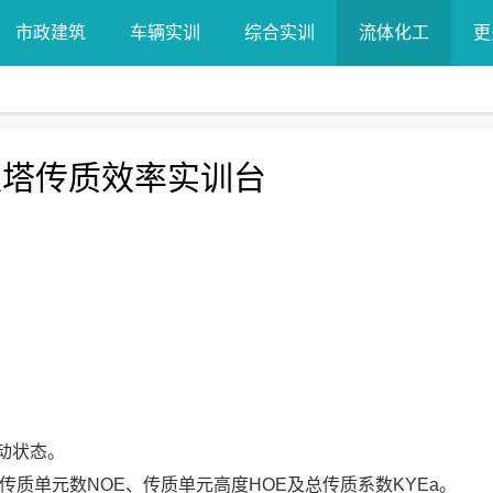
市政建筑
车辆实训
综合实训
流体化工
更
取塔传质效率实训台
动状态。
传质单元数NOE、传质单元高度HOE及总传质系数KYEa。