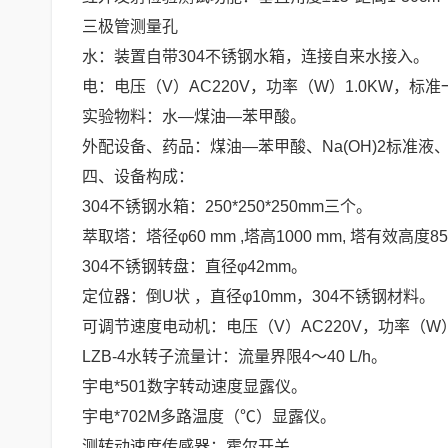
三极管测量孔
水：装置自带304不锈钢水箱，连接自来水接入。
电：电压（V）AC220V，功率（W）1.0KW，
实验物料：水―煤油―苯甲酸。
外配设备、药品：煤油―苯甲酸、Na(OH)2标准
四、设备构成：
304不锈钢水箱：250*250*250mm三个。
萃取塔：塔径φ60 mm ,塔高1000 mm, 塔有效高度
304不锈钢转盘：直径φ42mm。
定位器：倒U状 ，直径φ10mm，304不锈钢材料。
可调节速度电动机：电压（V）AC220V，功率（
LZB-4水转子流量计：流量界限4～40 L/h。
宇电*501数字转动速度显露仪。
宇电*702M多路温度（℃）显露仪。
测转动速度传感器：霍尔开关。