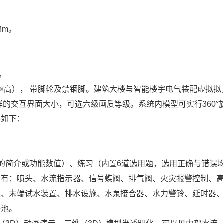
8m。
。
m（长×宽×高）， 带脚轮及禁锢脚。建筑大楼与智能楼宇电气装配虚拟
一样的交互界面大小，可选六级画质等级。系统内模型可实行360°
容如下：
的简介或功能数值）、练习（内置6道选用题，选用正确与错误
备有：喷头、水流指示器、信号蝶阀、排气阀、火灾报警控制、
关、末端试水装置、排水设施、水泵接合器、水力警铃、延时器
浸池。