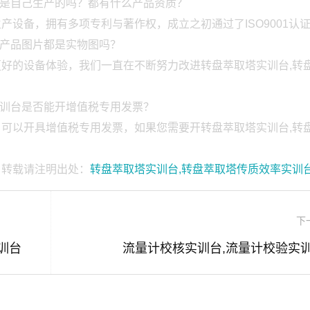
都是自己生产的吗？都有什么产品资质？
设备，拥有多项专利与著作权，成立之初通过了ISO9001认
的产品图片都是实物图吗？
好的设备体验，我们一直在不断努力改进转盘萃取塔实训台,转
实训台是否能开增值税专用发票？
可以开具增值税专用发票，如果您需要开转盘萃取塔实训台,转
，转载请注明出处：
转盘萃取塔实训台,转盘萃取塔传质效率实训
下
训台
流量计校核实训台,流量计校验实