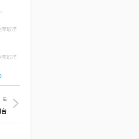
证。
盘萃取塔
盘萃取塔
台
一篇
训台