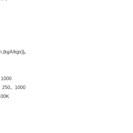
(kgA/kgs)]。
000
250、1000
00K