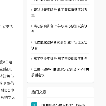
管路拆装实验台,化工管路拆装实验系
统
离心泵实训台,串并联离心泵测试实训
工序技艺
台
活性氧化铝制备实训台,氧化铝工艺实
训台
离子交换实训台,离子交换树脂实训台
流AC电
直线DC
二氧化碳PVT曲线测定实训台,P-V-T关
系测定仪
动红色与
选测量范
线DC电
热门文章
本系统学习
1
计算机组装与维修技术实验装置