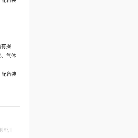
。配备装
均有提
管、气体
。配备装
装培训