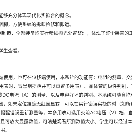
能够充分体现现代化实验台的概念。
锢脚，方便系统的拆卸检修和搬运。
锈钢制造，全部装备均实行精细抛光处置整理，体现了整个装置的
学生查看。
。
C端使用，也可在位移端使用，本系统的功能有：电阻的测量、交
用表时，冒黑烟提醒并可以重置多用表）、晶体管的极性判别、
线DC电流（A）的测量、以及电容好坏的判别。本系统可随意拖
圈，如未定位准确无红圈显露，可以在实行错误实操的时（如所
提醒错误重新测量等，本多用表可选用交流AC电压（V）档，直
而且可放大显露数值，可清楚观看所测数值大小。学生可以经过
证书。