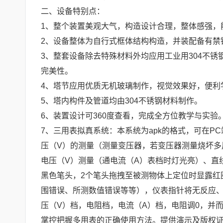
二、设备特别点：
1、整个装置美观大气，构造设计合理，整体感强，
2、设备整体为自行式框体结构构造，并装配备有禁
3、整套设备除去特殊材料外均应用工业用304不
完美性。
4、塔节应用优质无机玻璃制作，视觉效果好，便利
5、塔内构件及管道均由304不锈钢材料制作。
6、装置设计可360度查看，完成全方位教学与实验
7、三用表拟真系统：本系统为apk的格式，可在P
压（V）的测量（测量变压器，若变压器测量烧坏多
电压（V）测量（通电流（A）表档时灯光亮）、直
黑色笔头，2个笔头拖拽至被测物体上定位时显露红
围错误、所测数值错误等等），仪表指针将无反应、
压（V）档，电阻档，电流（A）档，电阻调0，并
掌控把握多用表的正确使用方法。提供演示及版权