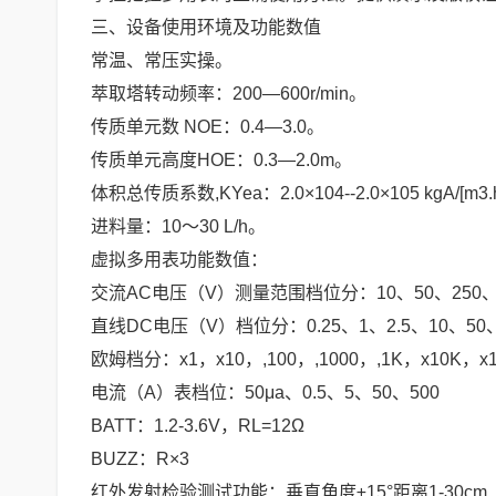
三、设备使用环境及功能数值
常温、常压实操。
萃取塔转动频率：200―600r/min。
传质单元数 NOE：0.4―3.0。
传质单元高度HOE：0.3―2.0m。
体积总传质系数,KYea：2.0×104--2.0×105 kgA/[m3.h.
进料量：10～30 L/h。
虚拟多用表功能数值：
交流AC电压（V）测量范围档位分：10、50、250、1
直线DC电压（V）档位分：0.25、1、2.5、10、50、
欧姆档分：x1，x10，,100，,1000，,1K，x10K，x1
电流（A）表档位：50μa、0.5、5、50、500
BATT：1.2-3.6V，RL=12Ω
BUZZ：R×3
红外发射检验测试功能：垂直角度±15°距离1-30cm