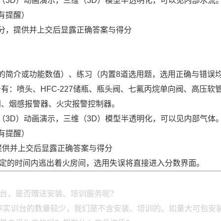
（3D）动画演示，三维（3D）模型半透明化，可以见内部水流
有提醒）
分，提供并上交后显露正确答案与得分
的简介或功能数值）、练习（内置8道选用题，选用正确与错误
：喷头、HFC-227储瓶、瓶头阀、七氟丙烷单向阀、高压软
阀、烟感报警器、火灾报警控制器。
（3D）动画演示，三维（3D）模型半透明化，可以见内部气体
有提醒）
提供并上交后显露正确答案与得分
限定的时间内逃出着火房间，选用失误将直接进入分数界面。
训台，是否赠送安装、培训服务呢？
率实训台的数量较少，我们是不含安装、培训的。如量大可包安