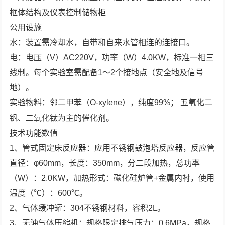
框体结构及仪表控制储物柜
公用设施
水：装置需冷却水，自带和自来水管相连的连接口。
电：电压（V）AC220V，功率（W）4.0KW，标准一相三
线制。每个实验室需配备1～2个接地点（安全地及信号
地）。
实验物料：邻二甲苯（O-xylene），纯度99%； 五氧化二
钒、二氧化钛为主的催化剂。
技术功能数值
1、管式固定床反应器：应用不锈钢鼓泡塔反应器，反应管
直径：φ60mm，长度：350mm，分二段加热，总功率
（W）：2.0KW，加热形式：碳化硅炉管+金属内衬，使用
温度（℃）：600℃。
2、气体缓冲罐：304不锈钢材料，容积2L。
3、无油气体压缩机：规格限定排气压力：0.6MPa，规格