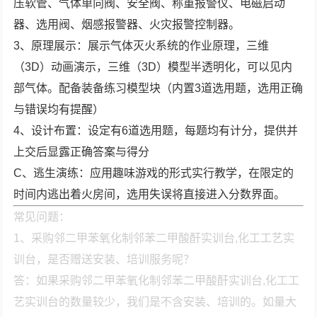
压软管、气体单向阀、安全阀、称重报警仪、电磁启动
器、选用阀、烟感报警器、火灾报警控制器。
3、原理展示：展示气体灭火系统的作业原理，三维
（3D）动画演示，三维（3D）模型半透明化，可以见内
部气体。配备装备练习模型块（内置3道选用题，选用正确
与错误均有提醒）
4、设计布置：设定有6道选用题，每题均有计分，提供并
上交后显露正确答案与得分
C、逃生演练：应用趣味游戏的形式实行教学，在限定的
时间内逃出着火房间，选用失误将直接进入分数界面。
常见问题：
1、采购邻二甲苯氧化制邻苯二甲酸酐实训台,化工工艺实
训台，是否赠送安装、培训服务呢？
答：如果采购邻二甲苯氧化制邻苯二甲酸酐实训台,化工工
艺实训台的数量较少，我们是不含安装、培训的。如量大