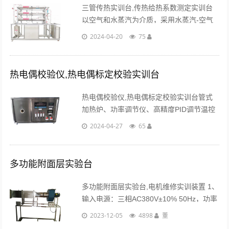
三管传热实训台,传热给热系数测定实训台
以空气和水蒸汽为介质，采用水蒸汽-空气
换热体系，数据测量准确，实验效果理想，
2024-04-20
75
自动化程度高。...
热电偶校验仪,热电偶标定校验实训台
热电偶校验仪,热电偶标定校验实训台管式
加热炉、功率调节仪、高精度PID调节温控
仪，可配套不锈钢实验台等。可根据客户要
2024-04-27
65
求增加数显电位差计（可显示5种分度号热
电偶温度、毫伏值）。...
多功能附面层实验台
多功能附面层实验台,电机维修实训装置 1、
输入电源：三相AC380V±10% 50Hz，功率
1.5KW。 2、离心风机参数：风量2200
2023-12-05
4898
董
m3/h，风压1000 Pa，功率1.5KW。 3、局