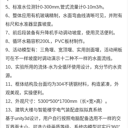
5、标准水位测针0-300mm,管式流量计0-10m3/h。
6、整体应用有机玻璃精制，水面弯曲线清晰可见，并附有
标尺和水准器显露坡度。
7、前后段装备有升降机手动调动坡度，使用灵活便利。
8、循环水箱容积200L，PVC板材制作。
9、活动模型有：三角堰、宽顶堰、实用剖面堰，活动闸板
可在不一样坡度时调动演示十二种不一样的水面流线。
10、实验所用的流体-水为全循环使用设计，充分节约水资
源。
11、框体结构及台面均为304不锈钢材料，构造紧凑，外
观美观，实操便利。
12、外观尺寸：5300*500*1700mm（长×宽×高）。
13、建筑大楼与智能楼宇电气装配虚拟拟真系统
基于unity3d设计，用户自行按照电脑配备选用不一样的交
互界面大小，可选六级画质等级。系统内模型可实行360°