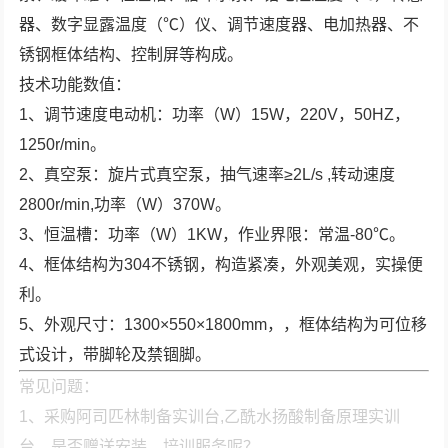
器、数字显露温度（℃）仪、调节速度器、电加热器、不
锈钢框体结构、控制屏等构成。
技术功能数值：
1、调节速度电动机：功率（W）15W，220V，50HZ，
1250r/min。
2、真空泵：旋片式真空泵，抽气速率≥2L/s ,转动速度
2800r/min,功率（W）370W。
3、恒温槽：功率（W）1KW，作业界限：常温-80℃。
4、框体结构为304不锈钢，构造紧凑，外观美观，实操便
利。
5、外观尺寸：1300×550×1800mm，，框体结构为可位移
式设计，带脚轮及禁锢脚。
常见问题：
1、采购阿司匹林制备实训台,乙酰水扬酸制备原理实训
台，是否赠送安装、培训服务呢？