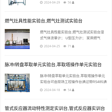
拌器、气体分布器、调速电机、变频器、空
2024-04-29
56
气缓冲罐、气体调压阀、数字显示仪表、高
品质铝合金型材框架。...
燃气灶具性能实验台,燃气灶测试实验台
燃气灶具性能实验台,燃气灶测试实验台湿
式气体流量计； U型压力计； 家用燃气
灶；标准铝锅；精密温度计；搅拌器；电子
2024-04-25
71
天平；液化石油、气钢瓶；秒表；烟气取样
器；排烟罩。...
脉冲/转盘萃取单元实验台,萃取塔操作单元实验台
脉冲/转盘萃取单元实验台,萃取塔操作单元
实验台可由现场工控操作台通过带RS485通
讯总线的智能仪表＋工控组态软件的方式就
2024-04-18
54
地进行独立测控，完成各实训项目。...
管式反应器流动特性测定实训台,管式反应器实训台