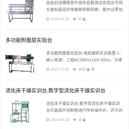
自由对流横管管外放热系数测试实验台不同
长度和直径的电镀紫铜管四根，管内设置加
热器，固体调压模块无机调节加热，测温传
2024-04-25
63
感器，电功率测试数显仪表...
多功能附面层实验台
多功能附面层实验台,电机维修实训装置 1、
输入电源：三相AC380V±10% 50Hz，功率
1.5KW。 2、离心风机参数：风量2200
2023-12-05
4898
董
m3/h，风压1000 Pa，功率1.5KW。 3、局
部......
流化床干燥实训台,数字型流化床干燥实训台
流化床干燥实训台,数字型流化床干燥实训
台可直接在控制柜进行所有操作外，还可远
程至电脑展开智能调节及显示仪表+串口通
2024-04-20
58
讯+上位监控计算机模式，配套实验数据采